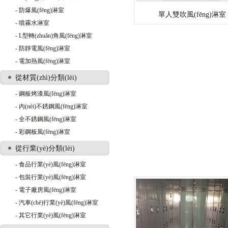
-
防爆風(fēng)淋室
單人雙吹風(fēng)淋室
-
噴霧水淋室
-
L型轉(zhuǎn)角風(fēng)淋室
-
防靜電風(fēng)淋室
-
電加熱風(fēng)淋室
從材質(zhì)分類(lèi)
-
鋼板烤漆風(fēng)淋室
-
內(nèi)不銹鋼風(fēng)淋室
-
全不銹鋼風(fēng)淋室
-
彩鋼板風(fēng)淋室
從行業(yè)分類(lèi)
-
食品行業(yè)風(fēng)淋室
-
包裝行業(yè)風(fēng)淋室
-
電子廠房風(fēng)淋室
-
汽車(chē)行業(yè)風(fēng)淋室
-
其它行業(yè)風(fēng)淋室